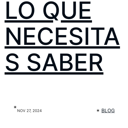
LO QUE
NECESITA
S SABER
✴︎
✴︎
BLOG
NOV 27, 2024